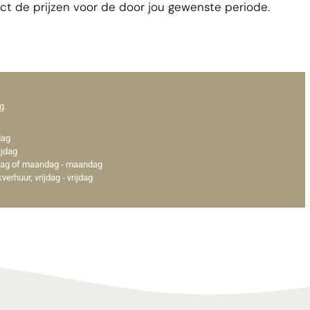
rect de prijzen voor de door jou gewenste periode.
g.
dag
ijdag
ijdag of maandag - maandag
erhuur, vrijdag - vrijdag