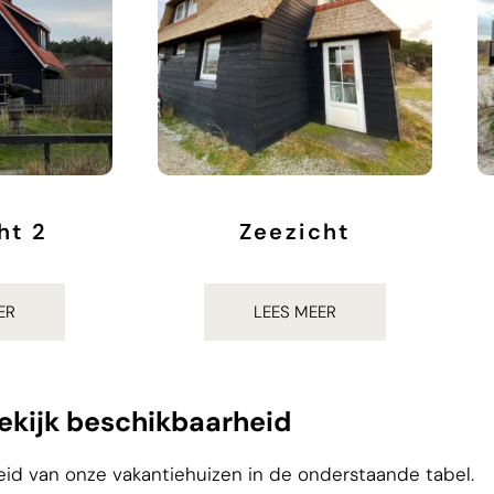
ht 2
Zeezicht
0
€
937.00
ER
LEES MEER
ekijk beschikbaarheid
id van onze vakantiehuizen in de onderstaande tabel.