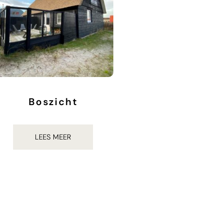
Boszicht
€
937.00
LEES MEER