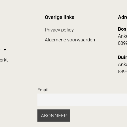
Overige links
Adr
Bos
Privacy policy
Anke
Algemene voorwaarden
8899
e
Duin
erkt
Anke
8899
Email