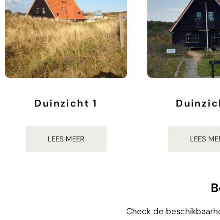
Duinzicht 1
Duinzic
€
937.00
€
937.0
LEES MEER
LEES ME
B
Check de beschikbaarhe