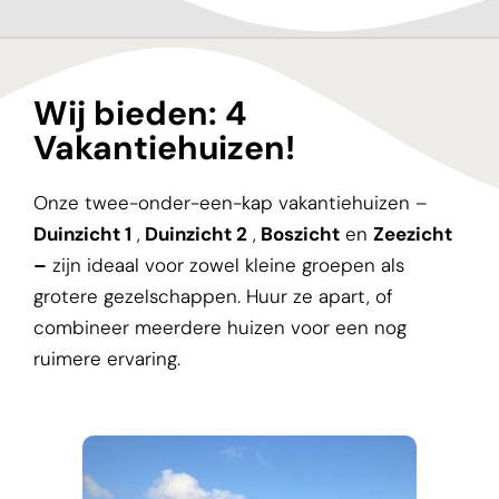
Welkom bij
huisjeopvlie.nl!
Wij bieden: 4
Vakantiehuizen!‬ ‭
Ontdek onze vier vakantiehuizen op Vlieland,
prachtig gelegen op 'De Ankerplaats'. Geniet
Onze twee-onder-een-kap vakantiehuizen –
midden in de duinen, op een perfecte locatie
tussen het strand en het bos.
Duinzicht 1
,
Duinzicht 2
,
Boszicht
en
Zeezicht
–
zijn ideaal voor zowel kleine groepen als
grotere gezelschappen. Huur ze apart,
of
combineer meerdere huizen voor een nog
ruimere ervaring.