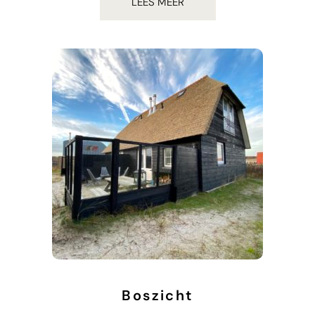
LEES MEER
Boszicht
€
937.00