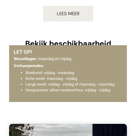
LEES MEER
Bekijk beschikbaarheid
LET OP!
Check de beschikbaarheid van onze
Wisseldagen:
maandag en vrijdag.
vakantiehuizen in de onderstaande tabel.
Verhuurperiodes:
Weekend: vrijdag - maandag
Hier zie je ook direct de prijzen voor de door jou
Korte week: maandag - vrijdag
gewenste periode.
Lange week: vrijdag - vrijdag of maandag - maandag
Hoogseizoen: alleen weekverhuur, vrijdag - vrijdag
Boekingsmodule wordt geladen..
×